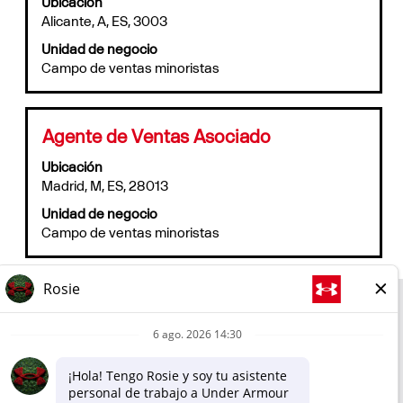
Ubicación
barra
puesto.
Alicante, A, ES, 3003
espaciadora
para
Unidad de negocio
ver
Campo de ventas minoristas
el
contenido
completo
de
Título
Utilice
Agente de Ventas Asociado
la
la
información
Ubicación
barra
del
Madrid, M, ES, 28013
espaciadora
puesto.
para
Unidad de negocio
ver
Campo de ventas minoristas
el
contenido
completo
de
la
Corporativo
información
del
Tienda online
puesto.
Política de privacidad