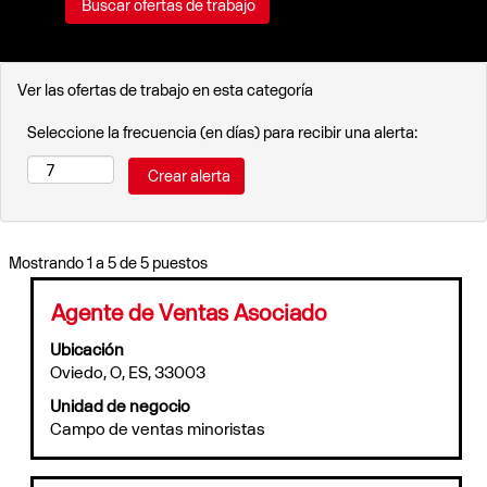
Ver las ofertas de trabajo en esta categoría
Seleccione la frecuencia (en días) para recibir una alerta:
Resultados
Mostrando 1 a 5 de 5 puestos
de
búsqueda
Título
Utilice
Agente de Ventas Asociado
de
la
Ubicación
"".
barra
Oviedo, O, ES, 33003
Mostrando
espaciadora
1
para
Unidad de negocio
a
ver
Campo de ventas minoristas
5
el
de
contenido
5
completo