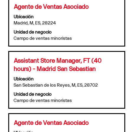
puestos
de
Título
Utilice
Agente de Ventas Asociado
Utilice
la
la
el
información
Ubicación
barra
tabulador
del
Madrid, M, ES, 28224
espaciadora
para
puesto.
para
Unidad de negocio
navegar
ver
Campo de ventas minoristas
por
el
la
contenido
lista
completo
de
de
Título
Utilice
Assistant Store Manager, FT (40
puestos.
la
la
hours) - Madrid San Sebastian
Seleccione
información
barra
para
del
espaciadora
Ubicación
ver
puesto.
para
San Sebastian de los Reyes, M, ES, 28702
todos
ver
los
Unidad de negocio
el
detalles
Campo de ventas minoristas
contenido
del
completo
puesto.
de
la
Título
Utilice
Agente de Ventas Asociado
información
la
del