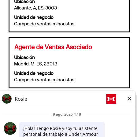
Ubicación
barra
puesto.
Alicante, A, ES, 3003
espaciadora
para
Unidad de negocio
ver
Campo de ventas minoristas
el
contenido
completo
de
Título
Utilice
Agente de Ventas Asociado
la
la
información
Ubicación
barra
del
Madrid, M, ES, 28013
espaciadora
puesto.
para
Unidad de negocio
ver
Campo de ventas minoristas
el
contenido
completo
de
la
Corporativo
información
del
Tienda online
puesto.
Política de privacidad