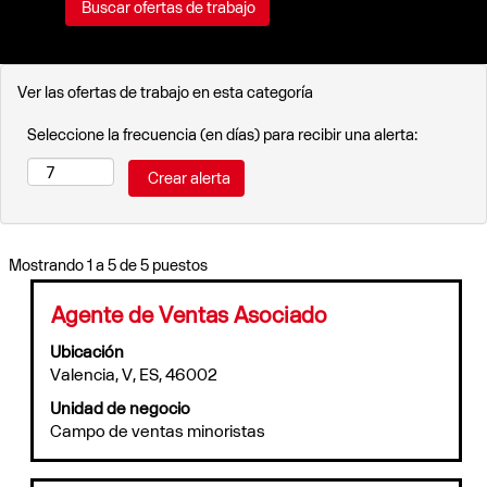
Ver las ofertas de trabajo en esta categoría
Seleccione la frecuencia (en días) para recibir una alerta:
Resultados
Mostrando 1 a 5 de 5 puestos
de
búsqueda
Título
Utilice
Agente de Ventas Asociado
de
la
Ubicación
"".
barra
Valencia, V, ES, 46002
Mostrando
espaciadora
1
para
Unidad de negocio
a
ver
Campo de ventas minoristas
5
el
de
contenido
5
completo