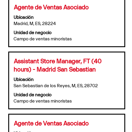
puestos
de
Título
Utilice
Agente de Ventas Asociado
Utilice
la
la
el
información
Ubicación
barra
tabulador
del
Madrid, M, ES, 28224
espaciadora
para
puesto.
para
Unidad de negocio
navegar
ver
Campo de ventas minoristas
por
el
la
contenido
lista
completo
de
de
Título
Utilice
Assistant Store Manager, FT (40
puestos.
la
la
hours) - Madrid San Sebastian
Seleccione
información
barra
para
del
espaciadora
Ubicación
ver
puesto.
para
San Sebastian de los Reyes, M, ES, 28702
todos
ver
los
Unidad de negocio
el
detalles
Campo de ventas minoristas
contenido
del
completo
puesto.
de
la
Título
Utilice
Agente de Ventas Asociado
información
la
del