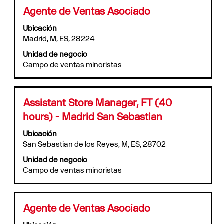
puestos
de
Título
Utilice
Agente de Ventas Asociado
Utilice
la
la
el
información
Ubicación
barra
tabulador
del
Madrid, M, ES, 28224
espaciadora
para
puesto.
para
Unidad de negocio
navegar
ver
Campo de ventas minoristas
por
el
la
contenido
lista
completo
de
de
Título
Utilice
Assistant Store Manager, FT (40
puestos.
la
la
hours) - Madrid San Sebastian
Seleccione
información
barra
para
del
espaciadora
Ubicación
ver
puesto.
para
San Sebastian de los Reyes, M, ES, 28702
todos
ver
los
Unidad de negocio
el
detalles
Campo de ventas minoristas
contenido
del
completo
puesto.
de
la
Título
Utilice
Agente de Ventas Asociado
información
la
del