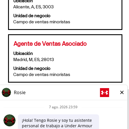
Ubicación
barra
puesto.
Alicante, A, ES, 3003
espaciadora
para
Unidad de negocio
ver
Campo de ventas minoristas
el
contenido
completo
de
Título
Utilice
Agente de Ventas Asociado
la
la
información
Ubicación
barra
del
Madrid, M, ES, 28013
espaciadora
puesto.
para
Unidad de negocio
ver
Campo de ventas minoristas
el
contenido
completo
de
la
Corporativo
información
del
Tienda online
puesto.
Política de privacidad