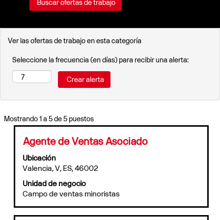
Ver las ofertas de trabajo en esta categoría
Seleccione la frecuencia (en días) para recibir una alerta:
Resultados
Mostrando 1 a 5 de 5 puestos
de
búsqueda
Título
Utilice
Agente de Ventas Asociado
de
la
Ubicación
"".
barra
Valencia, V, ES, 46002
Mostrando
espaciadora
1
para
Unidad de negocio
a
ver
Campo de ventas minoristas
5
el
de
contenido
5
completo