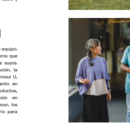
l
 equipo.
eros que
s suyos.
ción, la
rmour U,
iento en
oductos,
ción en
our, los
rio para