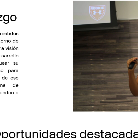
azgo
ometidos
torno de
ra visión
sarrollo
uear su
no para
e de ese
ama de
ienden a
portunidades destacad