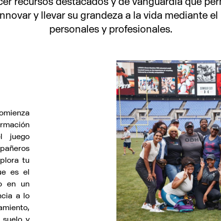
cer recursos destacados y de vanguardia que p
nnovar y llevar su grandeza a la vida mediante el
personales y profesionales.
omienza
ormación
l juego
mpañeros
plora tu
ue es el
o en un
cia a lo
amiento,
 suelo y