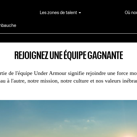
Rechercher par lieu de travail
Les zones de talent
Où no
embauche
Rechercher par code postal
REJOIGNEZ UNE ÉQUIPE GAGNANTE
ie de l'équipe Under Armour signifie rejoindre une force mon
au à l'autre, notre mission, notre culture et nos valeurs inébra