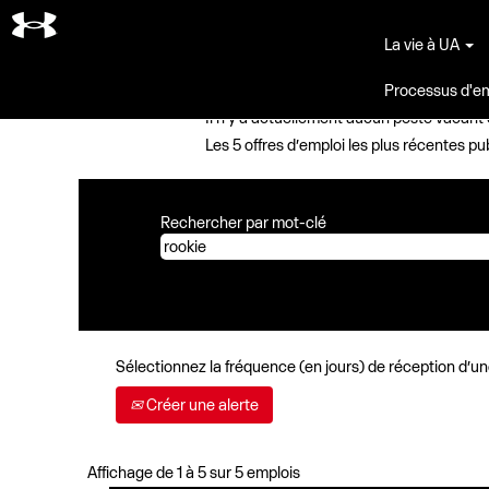
(pag
Accueil
|
Rookie chez Under Armour
actu
La vie à UA
Résultats de la recherche pour
"
Processus d'
Il n’y a actuellement aucun poste vacant
Les 5 offres d’emploi les plus récentes
Rechercher par mot-clé
Sélectionnez la fréquence (en jours) de réception d’une
Créer une alerte
Résultats
Affichage de 1 à 5 sur 5 emplois