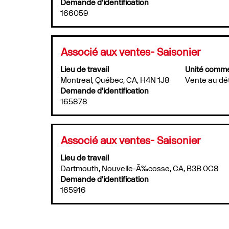
la
Demande d'identification
renseignements
Sélectionnez
barre
166059
sur
un
d’espacement
l’emploi.
emploi
pour
pour
afficher
Titre
Sélectionner
vous
Associé aux ventes- Saisonier
tout
au
tous
le
Lieu de travail
Unité comme
moyen
les
contenu
Montreal, Québec, CA, H4N 1J8
Vente au dét
de
détails.
des
la
Demande d'identification
renseignements
barre
165878
sur
d’espacement
l’emploi.
pour
afficher
Titre
Sélectionner
Associé aux ventes- Saisonier
tout
au
le
Lieu de travail
moyen
contenu
Dartmouth, Nouvelle-Ã‰cosse, CA, B3B 0C8
de
des
la
Demande d'identification
renseignements
barre
165916
sur
d’espacement
l’emploi.
pour
afficher