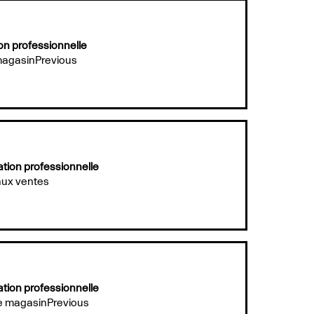
ion professionnelle
magasinPrevious
ation professionnelle
aux ventes
ation professionnelle
e magasinPrevious