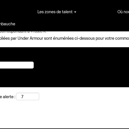
e
elle)
Les zones de talent
Où no
rookie".
embauche
 correspondant à «
».
rookie
 publiées par Under Armour sont énumérées ci-dessous pour votre commo
 alerte :