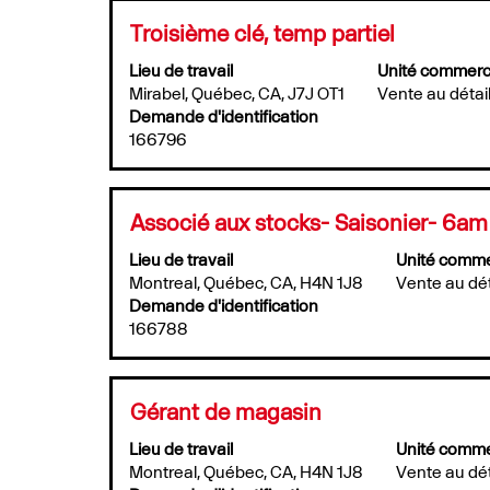
de
la
Titre
Sélectionner
Troisième clé, temp partiel
recherche
au
Lieu de travail
Unité commerc
pour
moyen
Mirabel, Québec, CA, J7J OT1
"rookie".
Vente au détai
de
Affichage
la
Demande d'identification
de
barre
166796
1
d’espacement
à
pour
5
afficher
Titre
Sélectionner
Associé aux stocks- Saisonier- 6am
sur
tout
au
5
le
Lieu de travail
Unité comme
moyen
emplois
contenu
Montreal, Québec, CA, H4N 1J8
Vente au dét
de
Utilisez
des
la
Demande d'identification
la
renseignements
barre
166788
touche
sur
d’espacement
de
l’emploi.
pour
tabulation
afficher
pour
Titre
Sélectionner
Gérant de magasin
tout
parcourir
au
le
la
Lieu de travail
Unité comme
moyen
contenu
liste
Montreal, Québec, CA, H4N 1J8
Vente au dét
de
des
d’emplois.